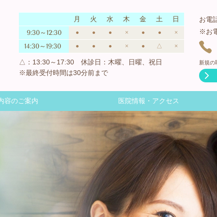
月
火
水
木
金
土
日
お電
※お
9:30～12:30
●
●
●
×
●
●
×
14:30～19:30
●
●
●
×
●
△
×
△：13:30～17:30 休診日：木曜、日曜、祝日
新規の
※最終受付時間は30分前まで
内容のご案内
医院情報・アクセス